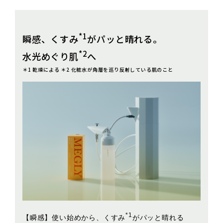
*1
瞬感、くすみ
がパッと晴れる。
*2
水光めぐり肌
へ
＊1 乾燥による ＊2 化粧水が角層を巡り反射している肌のこと
*1
【瞬感】使い始めから、くすみ
がパッと晴れる