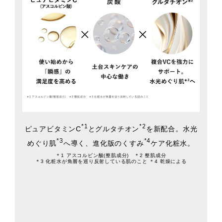
*1
*2
ピュアビタミンC
とグルタチオン
を新配合。水光
*3
*4
めぐり肌
へ導く、進化版のくすみ
ケア化粧水。
＊1 アスコルビン酸(整肌成分) ＊2 整肌成分
＊3 化粧水が角層を巡り反射している肌のこと ＊4 乾燥による