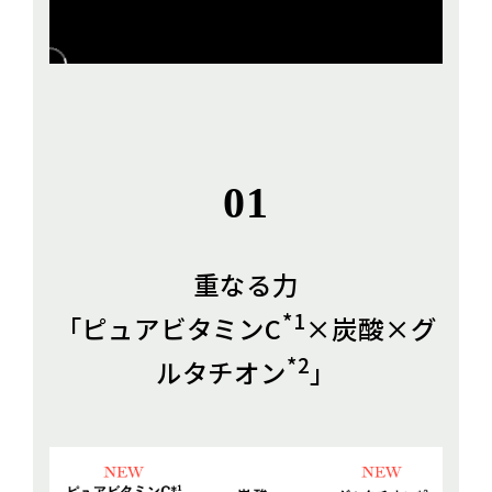
01
重なる力
*1
「ピュアビタミンC
×炭酸×グ
*2
ルタチオン
」