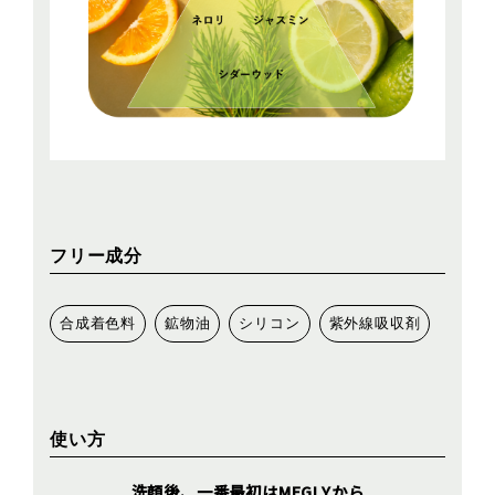
フリー成分
合成着色料
鉱物油
シリコン
紫外線吸収剤
使い方
洗顔後、一番最初はMEGLYから