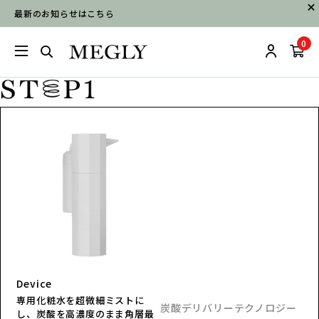
最新のお知らせはこちら
0
炭酸デリバリーテクノロジー
‘A.I.M. Technology’
MEGLYの持つ独自技術で、的確
に高濃度な炭酸ミストをあなた
の肌に届け*¹、めぐらせます
炭酸デリバリーテクノロジー
*²。
‘A.I.M. Technology’
Device
MEGLYの持つ独自技術で、的確
専用化粧水を超微細ミストに
に高濃度な炭酸ミストをあなた
し、炭酸を高濃度のまま角層最