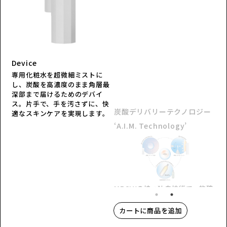
炭酸デリバリーテクノロジー
‘A.I.M. Technology’
Device
専用化粧水を超微細ミストに
し、炭酸を高濃度のまま角層最
MEGLYの持つ独自技術で、的確
深部まで届けるためのデバイ
に高濃度な炭酸ミストをあなた
ス。片手で、手を汚さずに、快
の肌に届け*¹、めぐらせます
炭酸デリバリーテクノロジー
適なスキンケアを実現します。
*²。
‘A.I.M. Technology’
MEGLYの持つ独自技術で、的確
に高濃度な炭酸ミストをあなた
の肌に届け*¹、めぐらせます
カートに商品を追加
*²。
HACCA