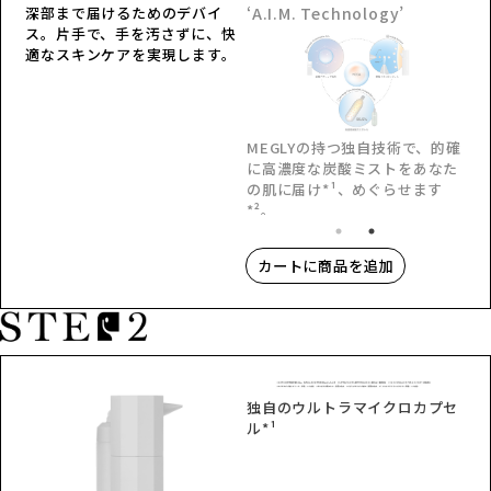
の肌に届け*¹、めぐらせます
深部まで届けるためのデバイ
*²。
ス。片手で、手を汚さずに、快
HACCA
適なスキンケアを実現します。
独自のウルトラマイクロカプセ
ル*¹
HACCA
カートに商品を追加
独自のウルトラマイクロカプセ
ル*¹