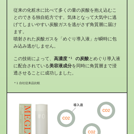
従来の化粧水に比べて多くの量の炭酸を抱え込むこ
とのできる独自処方です。気体となって大気中に逃
げてしまいやすい炭酸ガスを逃がさず角質層に届け
ます。
噴射された炭酸ガスを「めぐり導入液」が瞬時に包
み込み逃がしません。
この技術によって、
高濃度
の炭酸
とめぐり導入液
＊1
に配合されている
美容液成分
を同時に角質層まで浸
透させることに成功しました。
＊1 自社従来品比較