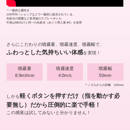
＊一般的な霧吹き
100円均一ショップなどで一般的に販売されている、
化粧水の噴霧など多用途のスプレーボトル
中身はMEGLYと同一の化粧水（めぐり導入液 #0）を使用
さらにこだわりの噴霧量、噴霧速度、噴霧幅で、
ふわっとした気持ちいい体感
を実現！
噴霧量
噴霧速度
噴霧幅
8.9ml/min
4.0m/s
50mm
＊ノズルからの距離 100mm
軽くボタンを押すだけ（指を動かす必
しかも
要無し）だから
圧倒的に楽で手軽！
この感覚は試してみないと分かりません！