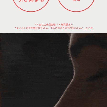
＊1 自社従来品比較 ＊3 角質層まで
＊4 ミストの平均粒子径を20㎛、毛穴の大きさの平均を300㎛としたとき