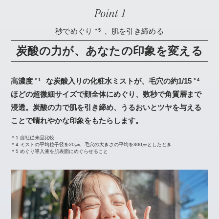
秒でめぐり
、肌を引き締める
＊5
炭酸の力が、あなたの印象を変える
高濃度
な炭酸入りの化粧水ミストが、毛穴の約1/15
＊1
＊4
ほどの超微細サイズで顔全体にめぐり、数秒で角質層まで
浸透。炭酸の力で肌を引き締め、うるおいとツヤを与える
ことで晴れやかな印象をもたらします。
＊1 自社従来品比較
＊4 ミストの平均粒子径を20㎛、毛穴の大きさの平均を300㎛としたとき
＊5 めぐり導入液を肌表面にめぐらせること